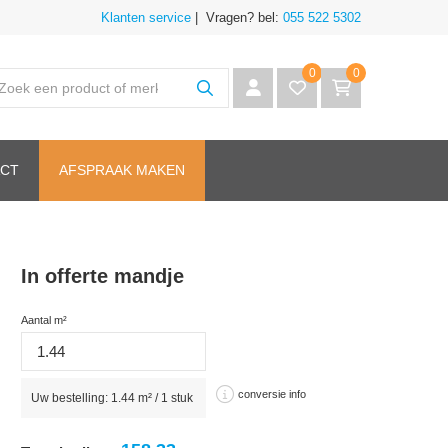
Klanten service
| Vragen? bel:
055 522 5302
0
0
CT
AFSPRAAK MAKEN
In offerte mandje
Aantal m²
conversie info
Uw bestelling:
1.44
m² /
1
stuk