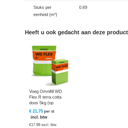
Stuks per
0.69
eenheid (m²)
Heeft u ook gedacht aan deze produc
Voeg Omnifill WD
Flex R terra cotta
doos 5kg (op
bestelling)
€
21,75
per st
incl. btw
€
17,98
excl. btw