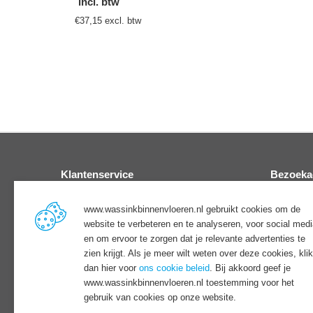
incl. btw
€
90,87
excl. btw


Klantenservice
Bezoeka
Informatie & advies
Wassink 
www.wassinkbinnenvloeren.nl gebruikt cookies om de
Veelgestelde vragen
Stadhoud
website te verbeteren en te analyseren, voor social med
Betaling & levering
7317 AZ 
en om ervoor te zorgen dat je relevante advertenties te
Afhalen & transport
zien krijgt. Als je meer wilt weten over deze cookies, klik
Ruilen & retouren
dan hier voor
ons cookie beleid
. Bij akkoord geef je
Plan u
Contact
www.wassinkbinnenvloeren.nl toestemming voor het
gebruik van cookies op onze website.
Contact