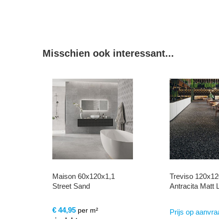

Misschien ook interessant...
Treviso 120x120x0,8
Bottega 120x1
Antracita Matt L
Acero Matt L
€
109,95
per m
Prijs op aanvraag