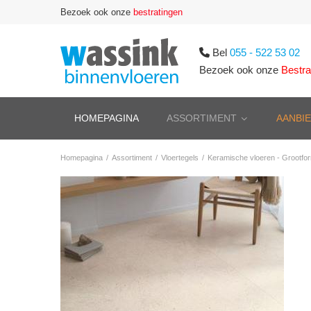
Bezoek ook onze
bestratingen
Bel
055 - 522 53 02
Bezoek ook onze
Bestra
HOMEPAGINA
ASSORTIMENT
AANBI
Homepagina
/
Assortiment
/
Vloertegels
/
Keramische vloeren - Grootfo