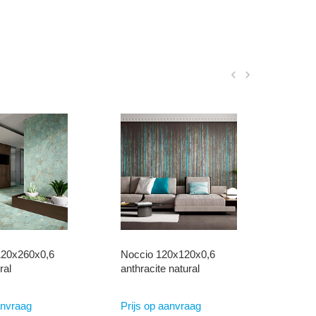


0x120x0,6
Beat Mud 120x120x0,9
Botte
natural
Matt
Antra
€
109
anvraag
Prijs op aanvraag