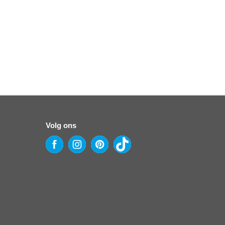
incl
€
90,8


Volg ons