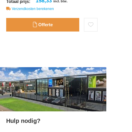
158,33
Totaal prijs:
incl. btw.
Verzendkosten berekenen
Offerte
Hulp nodig?