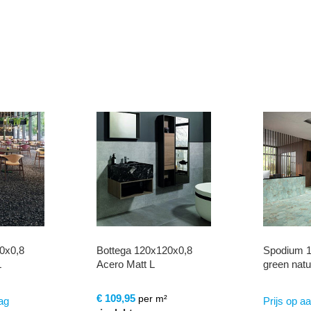
20x0,8
Spodium 120x260x0,6
Noccio 12
green natural
anthracite 
²
Prijs op aanvraag
Prijs op a