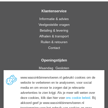
Klantenservice
Informatie & advies
Veelgestelde vragen
Betaling & levering
Afhalen & transport
Ruilen & retouren
Contact
Openingstijden
Maandag
Gesloten
Dinsdag
09:00
-
17:30
www.wassinkbinnenvloeren.nl gebruikt cookies om de
Woensdag
09:00
-
17:30
website te verbeteren en te analyseren, voor social
Donderdag
09:00
-
17:30
media en om ervoor te zorgen dat je relevante
Vrijdag
09:00
-
17:30
advertenties te zien krijgt. Als je meer wilt weten over
Zaterdag
09:00
-
16:00
deze cookies, klik dan hier voor
ons cookie beleid
. Bij
Zondag
Gesloten
akkoord geef je www.wassinkbinnenvloeren.nl
toestemming voor het gebruik van cookies op onze