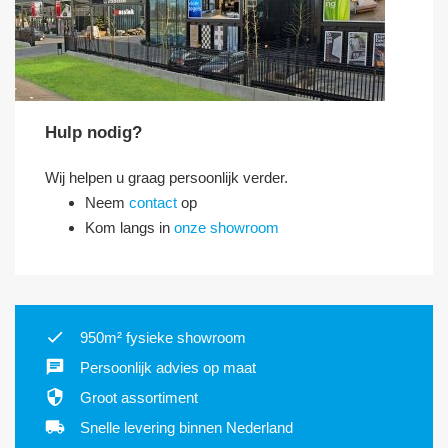
Hulp nodig?
Wij helpen u graag persoonlijk verder.
Neem
contact
op
Kom langs in
onze showroom
950m² fysieke showroom
Persoonlijk advies op maat
Groot assortiment
Snelle levering binnen Nederland