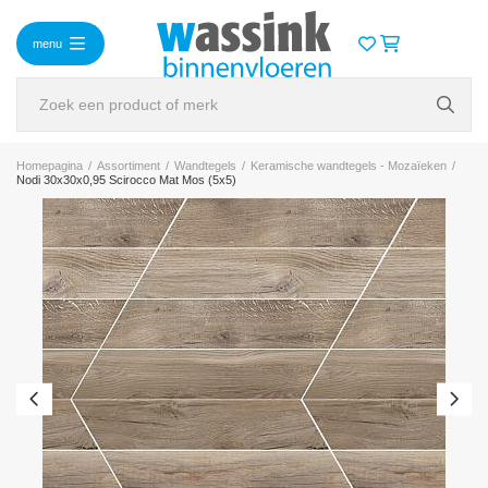
menu
Homepagina
/
Assortiment
/
Wandtegels
/
Keramische wandtegels - Mozaïeken
/
Nodi 30x30x0,95 Scirocco Mat Mos (5x5)