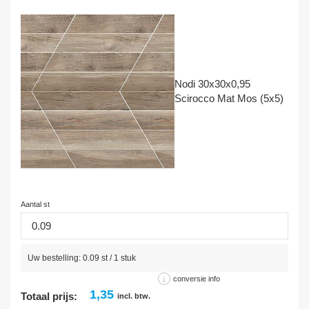
Nodi 30x30x0,95
Scirocco Mat Mos (5x5)
Aantal st
Uw bestelling:
0.09
st /
1
stuk
conversie info
1,35
Totaal prijs:
incl. btw.